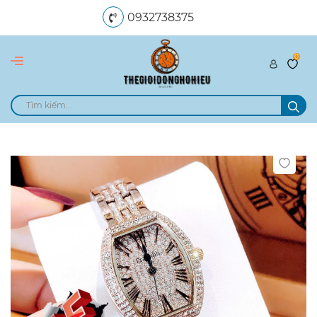
0932738375
0
dangngocle89@gmail.com