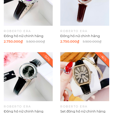
ROBERTO ERA
ROBERTO ERA
Đồng hồ nữ chính hãng
Đồng hồ nữ chính hãng
Roberto Era RE0849 dây da
Roberto Era RE0849 dây da
2.750.000₫
5.500.000₫
2.750.000₫
5.500.000₫
tím mặt đá chảy size 32mm
nâu mặt đá chảy size 32mm
vỏ silver
vỏ rose gold
ROBERTO ERA
ROBERTO ERA
Đồng hồ nữ chính hãng
Set đồng hồ nữ chính hãng