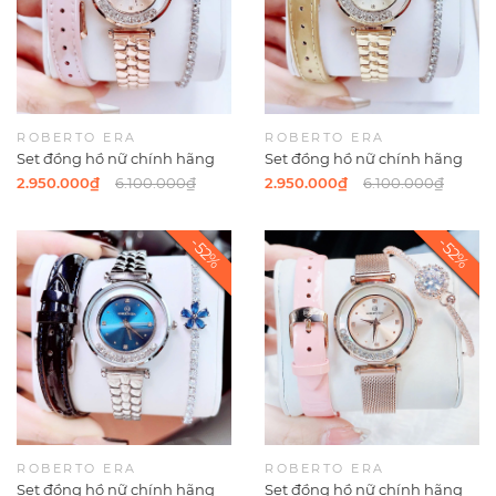
ROBERTO ERA
ROBERTO ERA
Set đồng hồ nữ chính hãng
Set đồng hồ nữ chính hãng
Roberto Era RE0843 dây da
Roberto Era RE084 dây da
2.950.000₫
6.100.000₫
2.950.000₫
6.100.000₫
hồng vỏ rose size 32mm kèm
vàng size 32mm, kèm bộ dây
bộ dây kim loại và phụ kiện
kim loại và phụ kiện
ROBERTO ERA
ROBERTO ERA
Set đồng hồ nữ chính hãng
Set đồng hồ nữ chính hãng