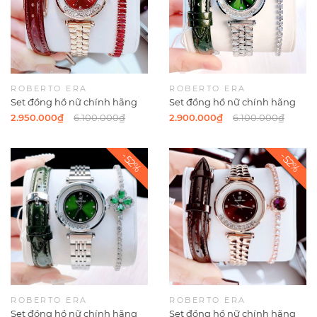
ROBERTO ERA
ROBERTO ERA
Set đồng hồ nữ chính hãng
Set đồng hồ nữ chính hãng
Roberto Era RE0848 dây da
Roberto Era RE084 dây da
2.950.000₫
6.100.000₫
2.900.000₫
6.100.000₫
đỏ vỏ rose size 32mm, kèm bộ
xanh lá vỏ silver size 32mm,
dây kim loại và phụ kiện
kèm bộ dây kim loại và phụ
kiện
ROBERTO ERA
ROBERTO ERA
Set đồng hồ nữ chính hãng
Set đồng hồ nữ chính hãng