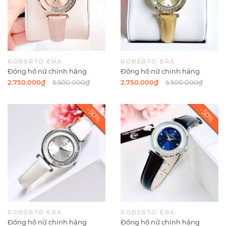
ROBERTO ERA
ROBERTO ERA
Đồng hồ nữ chính hãng
Đồng hồ nữ chính hãng
Roberto Era RE0843 dây da
Roberto Era RE084 dây da
2.750.000₫
5.500.000₫
2.750.000₫
5.500.000₫
hồng mặt đá chảy size 32mm
vàng mặt đá chảy size 32mm
vỏ vàng hồng
vỏ vàng gold
ROBERTO ERA
ROBERTO ERA
Đồng hồ nữ chính hãng
Đồng hồ nữ chính hãng