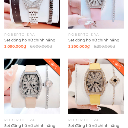
ROBERTO ERA
ROBERTO ERA
Set đồng hồ nữ chính hãng
Set đồng hồ nữ chính hãng
Roberto Era RE8344 dây da
Roberto Era RE022 dây da
3.090.000₫
6.000.000₫
3.350.000₫
6.200.000₫
lụa đen size 32mm mặt đính
hồng mặt số la mã vỏ silver
đá - Kèm dây kim loại và phụ
size 36mm
kiện
ROBERTO ERA
ROBERTO ERA
Set đồng hồ nữ chính hãng
Set đồng hồ nữ chính hãng