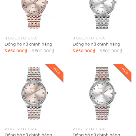
ROBERTO ERA
ROBERTO ERA
Đồng hồ nữ chính hãng
Đồng hồ nữ chính hãng
Roberto Era RE2905 màu
Roberto Era RE2904 màu bạc
3.650.000₫
6.500.000₫
3.650.000₫
6.500.000₫
vàng hồng mặt hồng viền đá
mặt trắng viền đá size 28mm
size 28mm
ROBERTO ERA
ROBERTO ERA
Đồng hồ nữ chính hãng
Đồng hồ nữ chính hãng