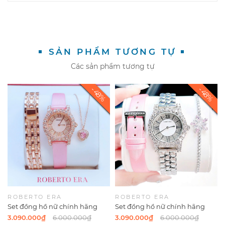
SẢN PHẨM TƯƠNG TỰ
Các sản phẩm tương tự
ROBERTO ERA
ROBERTO ERA
Set đồng hồ nữ chính hãng
Set đồng hồ nữ chính hãng
Roberto Era RE834 dây da lụa
Roberto Era RE834 dây da lụa
3.090.000₫
6.000.000₫
3.090.000₫
6.000.000₫
hồng size 32mm mặt đính đá
hồng size 32mm mặt đính đá -