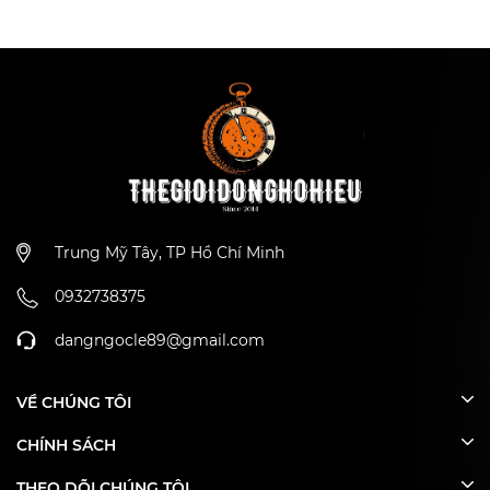
kèm dây kim loại và phụ kiện
Kèm dây kim loại và phụ kiện
màu vàng hồng
Trung Mỹ Tây, TP Hồ Chí Minh
0932738375
dangngocle89@gmail.com
VỀ CHÚNG TÔI
CHÍNH SÁCH
THEO DÕI CHÚNG TÔI