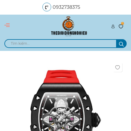
0932738375
0
dangngocle89@gmail.com