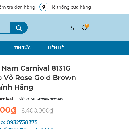
ểm tra đơn hàng
Hệ thống cửa hàng
0
TIN TỨC
LIÊN HỆ
Nam Carnival 8131G
 Vỏ Rose Gold Brown
ính Hãng
rnival
Mã:
8131G-rose-brown
000₫
6.400.000₫
lo:
0932738375