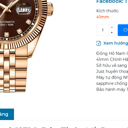
Facebook:
T
Kích thước:
41mm
–
Ch
+
Xem hướng 
Đồng Hồ Nam Ca
41mm Chính Hã
Sở hữu vẻ sang 
Just huyền thoại
Máy tự động Nh
sapphire chống 
Bảo hành máy 1
hàng