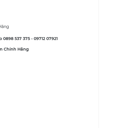
 Hãng
lo 0898 537 375 - 09712 07921
mm Chính Hãng