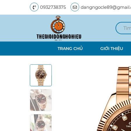
0932738375
dangngocle89@gmail
TRANG CHỦ
GIỚI THIỆU