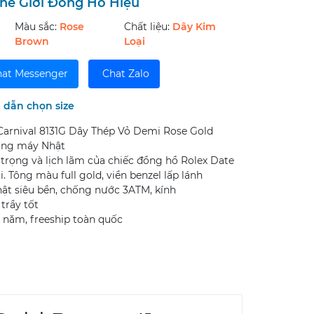
hế Giới Đồng Hồ Hiệu
Màu sắc:
Rose
Chất liệu:
Dây Kim
Brown
Loại
at Messenger
Chat Zalo
dẫn chọn size
rnival 8131G Dây Thép Vỏ Demi Rose Gold
ng máy Nhật
trọng và lịch lãm của chiếc đồng hồ Rolex Date
. Tông màu full gold, viền benzel lấp lánh
ật siêu bền, chống nước 3ATM, kính
trầy tốt
 năm, freeship toàn quốc