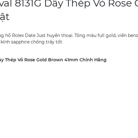
al 8131G Dây Thép Vỏ Rose
ật
g hồ Rolex Date Just huyền thoại. Tông màu full gold, viền benz
kính sapphire chống trầy tốt
Dây Thép Vỏ Rose Gold Brown 41mm Chính Hãng
i