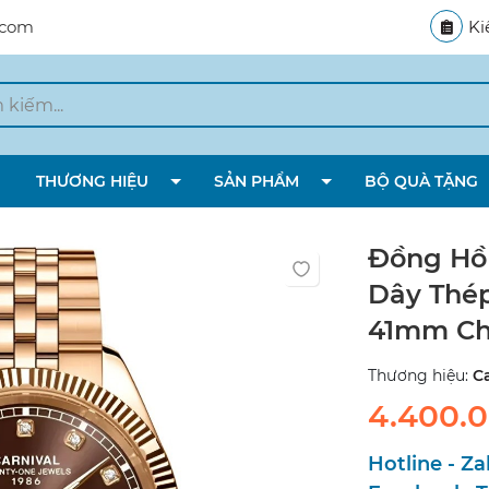
.com
Ki
THƯƠNG HIỆU
SẢN PHẨM
BỘ QUÀ TẶNG
Đồng Hồ 
Dây Thép
41mm Ch
Thương hiệu:
Ca
4.400.
Hotline - Za