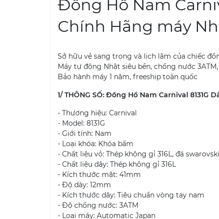
Đồng Hồ Nam Carniv
Chính Hãng máy Nh
Sở hữu vẻ sang trọng và lịch lãm của chiếc đồn
Máy tự động Nhật siêu bền, chống nước 3ATM, 
Bảo hành máy 1 năm, freeship toàn quốc
1/ THÔNG SỐ: Đồng Hồ Nam Carnival 8131G 
- Thương hiệu: Carnival
- Model: 8131G
- Giới tính: Nam
- Loại khóa: Khóa bấm
- Chất liệu vỏ: Thép không gỉ 316L, đá swarovsk
- Chất liệu dây: Thép không gỉ 316L
- Kích thước mặt: 41mm
- Độ dày: 12mm
- Kích thước dây: Tiêu chuẩn vòng tay nam
- Độ chống nước: 3ATM
- Loại máy: Automatic Japan