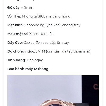
Độ dày:
~12mm
Vỏ:
Thép không gỉ 316L mạ vàng hồng
Mặt kính:
Sapphire nguyên khối, chống trầy
Màu mặt số:
Xà cừ tự nhiên
Dây đeo:
Cao su đen cao cấp, ôm tay
Độ chống nước:
5ATM (đi mưa, rửa tay thoải mái)
Tính năng:
Lịch ngày
Bảo hành máy 12 tháng