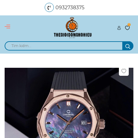
0932738375
0
dangngocle89@gmail.com