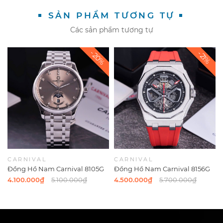
SẢN PHẨM TƯƠNG TỰ
Các sản phẩm tương tự
CARNIVAL
CARNIVAL
Đồng Hồ Nam Carnival 8105G
Đồng Hồ Nam Carnival 8156G
Tự Động Mặt Xám Vỏ Silver
Tự Động Dây Cao Su Đỏ Vỏ
4.100.000₫
5.100.000₫
4.500.000₫
5.700.000₫
Size 40mm
Silver Size 42mm