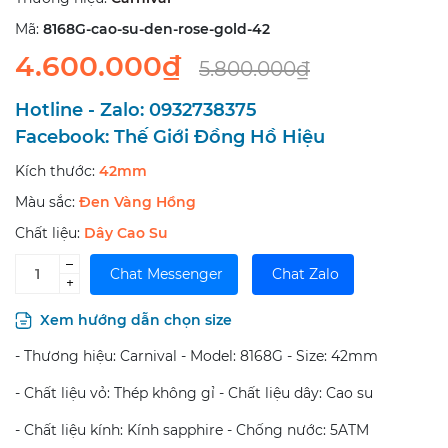
Mã:
8168G-cao-su-den-rose-gold-42
4.600.000₫
5.800.000₫
Hotline - Zalo:
0932738375
Facebook:
Thế Giới Đồng Hồ Hiệu
Kích thước:
42mm
Màu sắc:
Đen Vàng Hồng
Chất liệu:
Dây Cao Su
–
Chat Messenger
Chat Zalo
+
Xem hướng dẫn chọn size
- Thương hiệu: Carnival - Model: 8168G - Size: 42mm
- Chất liệu vỏ: Thép không gỉ - Chất liệu dây: Cao su
- Chất liệu kính: Kính sapphire - Chống nước: 5ATM