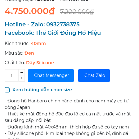
4.750.000₫
7.200.000₫
Hotline - Zalo:
0932738375
Facebook:
Thế Giới Đồng Hồ Hiệu
Kích thước:
40mm
Màu sắc:
Đen
Chất liệu:
Dây Silicone
–
Chat Messenger
Chat Zalo
+
Xem hướng dẫn chọn size
- Đồng hồ Hanboro chính hãng dành cho nam máy cơ tự
động Japan
- Thiết kế mặt đồng hồ độc đáo lộ cơ cả mặt trước và mặt
sau đẳng cấp, nổi bật
- Đường kính mặt 40x48mm, thích hợp đa số cổ tay nam
- Dây silicone phối kim loại thép không gỉ bền bỉ, đính đá