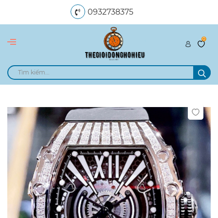
0932738375
0
dangngocle89@gmail.com