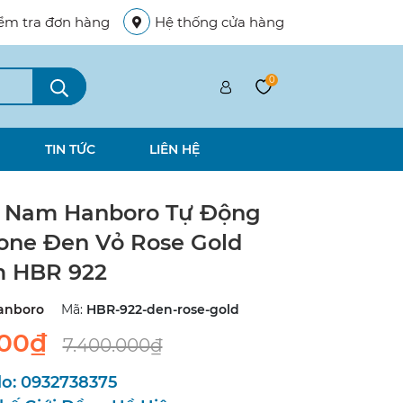
ểm tra đơn hàng
Hệ thống cửa hàng
0
TIN TỨC
LIÊN HỆ
 Nam Hanboro Tự Động
cone Đen Vỏ Rose Gold
 HBR 922
anboro
Mã:
HBR-922-den-rose-gold
000₫
7.400.000₫
lo:
0932738375