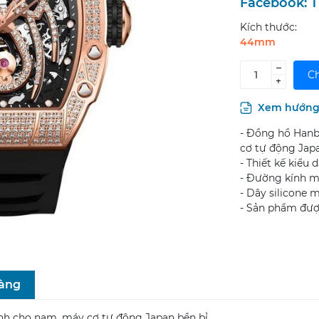
Facebook:
T
Kích thước:
44mm
–
Ch
+
Xem hướng 
- Đồng hồ Hanb
cơ tự động Japa
- Thiết kế kiểu 
- Đường kính m
- Dây silicone
- Sản phẩm đượ
hàng
nh cho nam, máy cơ tự động Japan bền bỉ