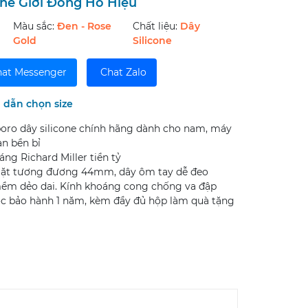
hế Giới Đồng Hồ Hiệu
Màu sắc:
Đen - Rose
Chất liệu:
Dây
Gold
Silicone
at Messenger
Chat Zalo
dẫn chọn size
oro dây silicone chính hãng dành cho nam, máy
n bền bỉ
dáng Richard Miller tiền tỷ
ặt tương đương 44mm, dây ôm tay dễ đeo
 mềm dẻo dai. Kính khoáng cong chống va đập
c bảo hành 1 năm, kèm đầy đủ hộp làm quà tặng