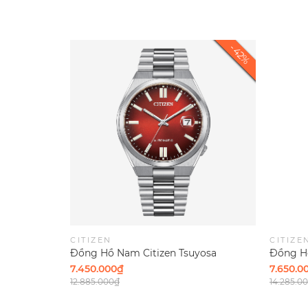
CITIZEN
CITIZE
Đồng Hồ Nam Citizen Tsuyosa
Đồng Hồ
Automatic Mechanical Red NJ0150-
Automat
7.450.000₫
7.650.0
56W Size 40mm Mặt Đỏ
NJ0151-
12.885.000₫
14.285.0