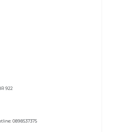
BR 922
tline:
0
898537375