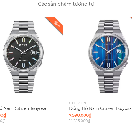
Các sản phẩm tương tự
N
CITIZEN
 Nam Citizen Tsuyosa
Đồng Hồ Nam Citizen Tsuyosa
ic Mechanical Black Multiple
Automatic Mechanical Blue Mu
00₫
7.590.000₫
53E Size 40mm
NJ0151-53W Size 40mm
00₫
14.285.000₫