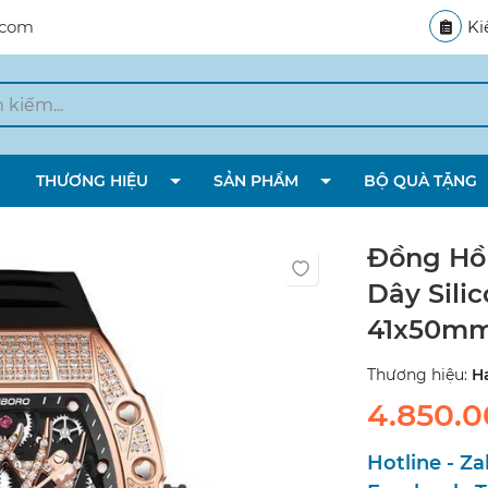
.com
Ki
THƯƠNG HIỆU
SẢN PHẨM
BỘ QUÀ TẶNG
Đồng Hồ
Dây Sili
41x50mm
Thương hiệu:
H
4.850.
Hotline - Za