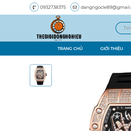
0932738375
dangngocle89@gmail
TRANG CHỦ
GIỚI THIỆU