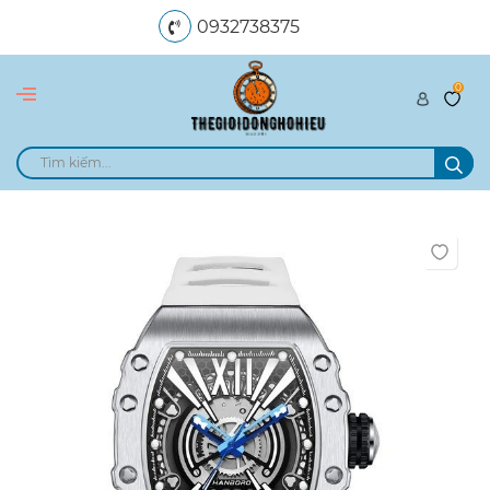
0932738375
0
dangngocle89@gmail.com