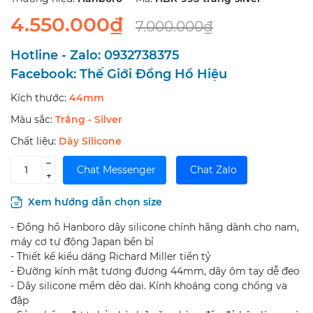
4.550.000₫
7.000.000₫
Hotline - Zalo:
0932738375
Facebook:
Thế Giới Đồng Hồ Hiệu
Kích thước:
44mm
Màu sắc:
Trắng - Silver
Chất liệu:
Dây Silicone
–
Chat Messenger
Chat Zalo
+
Xem hướng dẫn chọn size
- Đồng hồ Hanboro dây silicone chính hãng dành cho nam,
máy cơ tự động Japan bền bỉ
- Thiết kế kiểu dáng Richard Miller tiền tỷ
- Đường kính mặt tương đương 44mm, dây ôm tay dễ đeo
- Dây silicone mềm dẻo dai. Kính khoáng cong chống va
đập