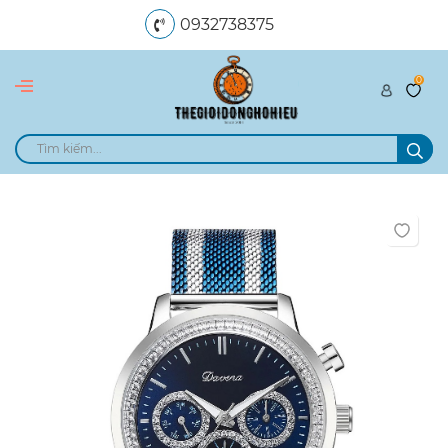
0932738375
0
dangngocle89@gmail.com