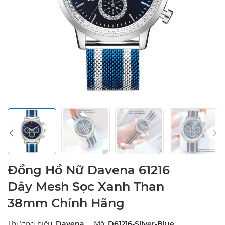
Đồng Hồ Nữ Davena 61216
Dây Mesh Sọc Xanh Than
38mm Chính Hãng
Thương hiệu:
Davena
Mã:
D61216-Silver-Blue