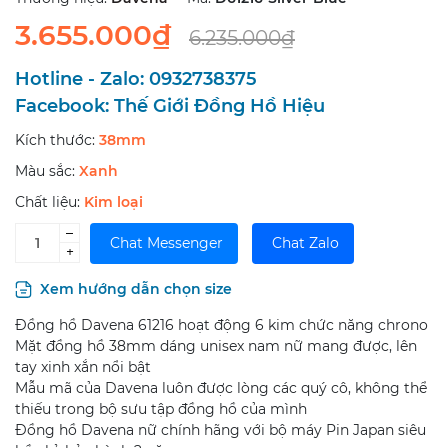
3.655.000₫
6.235.000₫
Hotline - Zalo:
0932738375
Facebook:
Thế Giới Đồng Hồ Hiệu
Kích thước:
38mm
Màu sắc:
Xanh
Chất liệu:
Kim loại
–
Chat Messenger
Chat Zalo
+
Xem hướng dẫn chọn size
Đồng hồ Davena 61216 hoạt động 6 kim chức năng chrono
Mặt đồng hồ 38mm dáng unisex nam nữ mang được, lên
tay xinh xắn nổi bật
Mẫu mã của Davena luôn được lòng các quý cô, không thể
thiếu trong bộ sưu tập đồng hồ của mình
Đồng hồ Davena nữ chính hãng với bộ máy Pin Japan siêu