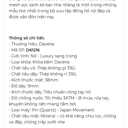
mesh sọc xanh kẻ bạc nhẹ nhàng là một trong những
mẫu hot nhất trong bộ sưu tập đồng hồ nữ đẹp và
được săn đón hiện nay
Thông số chi tiết:
- Thương hiệu:
Davena
- Mã SP:
D61216
- Giới tính: Nữ - Luxury sang trọng
- Loại khóa: Khóa bấm Davena
- Chất liệu vỏ: Thép không gỉ 316L
- Chất liệu dây: Thép không rỉ 316L
- Kích thước mặt: 38mm
- Độ dày: 9mm
- Kích thước dây: Tiêu chuẩn vòng tay nữ
- Độ chống nước: Tối thiểu 3ATM - đi mưa, rửa tay,
khuyên không nên mang tắm bơi
- Loại máy: Pin (Quartz) - Japan Movement
- Chất liệu mặt: Mineral – có khả năng chịu lực, chống
va đập, chống trầy xướt nhẹ