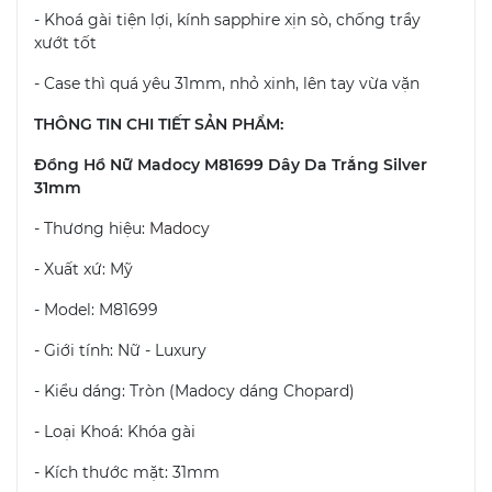
- Khoá gài tiện lợi, kính sapphire xịn sò, chống trầy
xướt tốt
- Case thì quá yêu 31mm, nhỏ xinh, lên tay vừa vặn
THÔNG TIN CHI TIẾT SẢN PHẨM:
Đồng Hồ Nữ Madocy M81699 Dây Da Trắng Silver
31mm
- Thương hiệu:
Madocy
- Xuất xứ: Mỹ
- Model: M81699
- Giới tính: Nữ - Luxury
- Kiểu dáng: Tròn (Madocy dáng Chopard)
- Loại Khoá: Khóa gài
- Kích thước mặt: 31mm