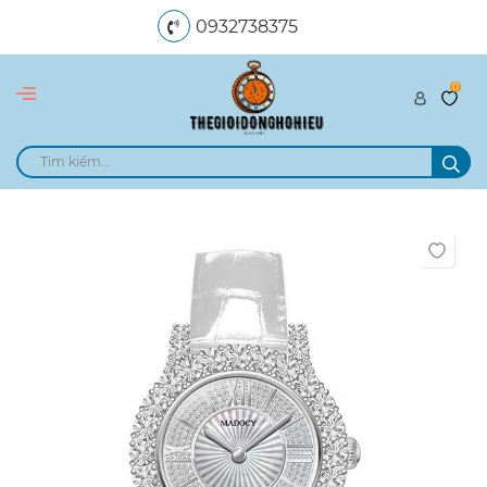
0932738375
0
dangngocle89@gmail.com