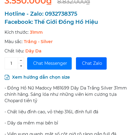
3.550.000₫
8.832.000₫
Hotline - Zalo:
0932738375
Facebook:
Thế Giới Đồng Hồ Hiệu
Kích thước:
31mm
Màu sắc:
Trắng - Silver
Chất liệu:
Dây Da
–
Chat Messenger
Chat Zalo
+
Xem hướng dẫn chọn size
- Đồng Hồ Nữ Madocy M81699 Dây Da Trắng Silver 31mm
chính hãng. Sáng lóa như những viên kim cương tựa
Chopard tiền tỷ
- Chất liệu đỉnh cao, vỏ thép 316L đính full đá
- Dây da mềm mại bền bỉ
- Viền xung quanh, mặt số cột giờ rõ ràng gắn full đá