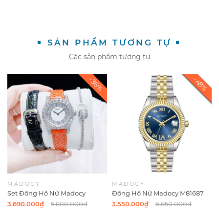
SẢN PHẨM TƯƠNG TỰ
Các sản phẩm tương tự
MADOCY
MADOCY
Set Đồng Hồ Nữ Madocy
Đồng Hồ Nữ Madocy M81687
M81699 Chính Hãng Dây Da
Demi Gold Blue 31mm
3.690.000₫
5.800.000₫
3.550.000₫
6.850.000₫
Đen 31mm - Kèm Dây Cam Và