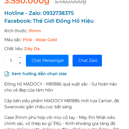
3.550.000₫
5.460.000₫
Hotline - Zalo:
0932738375
Facebook:
Thế Giới Đồng Hồ Hiệu
Kích thước:
31mm
Màu sắc:
Pink - Rose Gold
Chất liệu:
Dây Da
–
Chat Messenger
Chat Zalo
+
Xem hướng dẫn chọn size
Đồng hồ MADOCY - M81886 quá xuất sắc - Sự hoàn hảo
cho vẻ đẹp của tâm hồn
Cập bến siêu phẩm MADOCY M81886 mới tựa Cartier, đá
Swarovski gắn chấu cực bắt sáng
Case 31mm phù hợp với mọi cổ tay - Máy Pin Nhật siêu
chính xác, vỏ thép ko gỉ 316L - Kính khoáng gia tăng độ