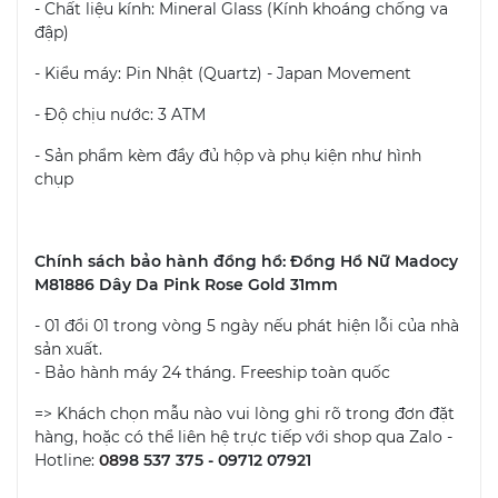
- Chất liệu kính: Mineral Glass (Kính khoáng chống va
đập)
- Kiểu máy: Pin Nhật (Quartz) - Japan Movement
- Độ chịu nước: 3 ATM
- Sản phẩm kèm đầy đủ hộp và phụ kiện như hình
chụp
Chính sách bảo hành đồng hồ: Đồng Hồ Nữ Madocy
M81886 Dây Da Pink Rose Gold 31mm
- 01 đổi 01 trong vòng 5 ngày nếu phát hiện lỗi của nhà
sản xuất.
- Bảo hành máy 24 tháng. Freeship toàn quốc
=> Khách chọn mẫu nào vui lòng ghi rõ trong đơn đặt
hàng, hoặc có thể liên hệ trực tiếp với shop qua Zalo -
Hotline:
08
98 537 375 - 09712 07921