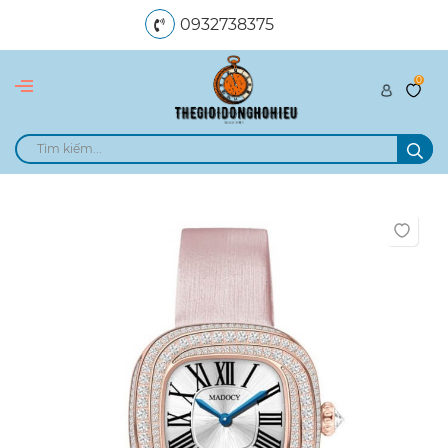
0932738375
0
dangngocle89@gmail.com