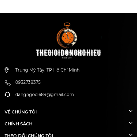
kèm dây kim loại và phụ kiện
Kèm dây kim loại và phụ kiện
màu vàng hồng
Trung Mỹ Tây, TP Hồ Chí Minh
0932738375
dangngocle89@gmail.com
VỀ CHÚNG TÔI
CHÍNH SÁCH
THEO DÕI CHÚNG TÔI