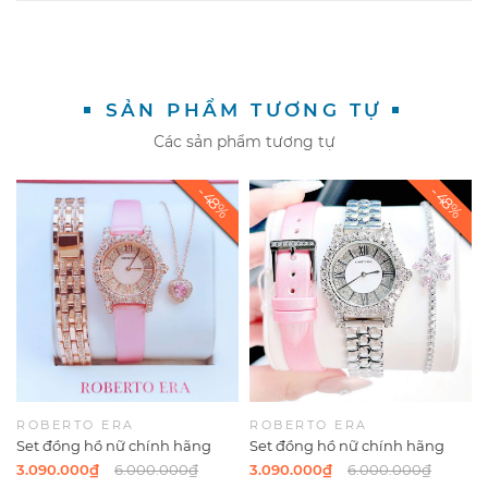
SẢN PHẨM TƯƠNG TỰ
Các sản phẩm tương tự
ROBERTO ERA
ROBERTO ERA
Set đồng hồ nữ chính hãng
Set đồng hồ nữ chính hãng
Roberto Era RE834 dây da lụa
Roberto Era RE834 dây da lụa
3.090.000₫
6.000.000₫
3.090.000₫
6.000.000₫
hồng size 32mm mặt đính đá
hồng size 32mm mặt đính đá -