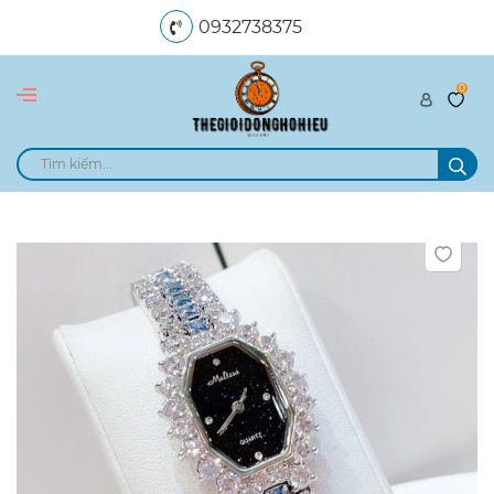
0932738375
0
dangngocle89@gmail.com