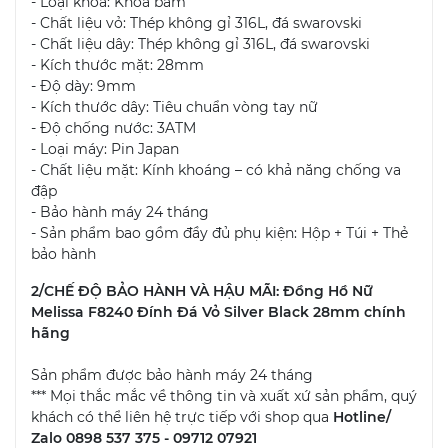
- Loại khóa: Khóa bấm
- Chất liệu vỏ: Thép không gỉ 316L, đá swarovski
- Chất liệu dây: Thép không gỉ 316L, đá swarovski
- Kích thước mặt: 28mm
- Độ dày: 9mm
- Kích thước dây: Tiêu chuẩn vòng tay nữ
- Độ chống nước: 3ATM
- Loại máy: Pin Japan
- Chất liệu mặt: Kính khoáng – có khả năng chống va
đập
- Bảo hành máy 24 tháng
- Sản phẩm bao gồm đầy đủ phụ kiện: Hộp + Túi + Thẻ
bảo hành
2/CHẾ ĐỘ BẢO HÀNH VÀ HẬU MÃI: Đồng Hồ Nữ
Melissa F8240 Đính Đá Vỏ Silver Black 28mm chính
hãng
Sản phẩm được bảo hành máy 24 tháng
*** Mọi thắc mắc về thông tin và xuất xứ sản phẩm, quý
khách có thể liên hệ trực tiếp với shop qua
Hotline/
Zalo 0898 537 375 - 09712 07921