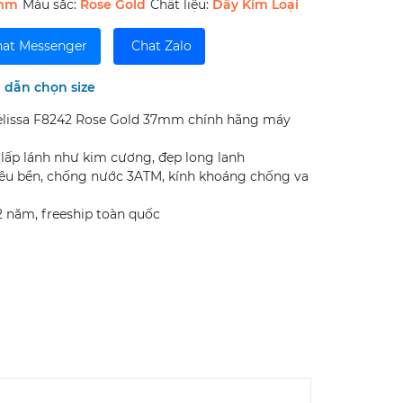
mm
Màu sắc:
Rose Gold
Chất liệu:
Dây Kim Loại
at Messenger
Chat Zalo
dẫn chọn size
lissa F8242 Rose Gold 37mm chính hãng máy
i lấp lánh như kim cương, đẹp long lanh
iêu bền, chống nước 3ATM, kính khoáng chống va
 năm, freeship toàn quốc