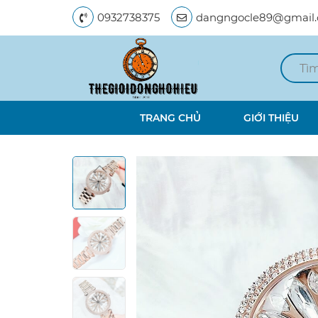
0932738375
dangngocle89@gmail
TRANG CHỦ
GIỚI THIỆU