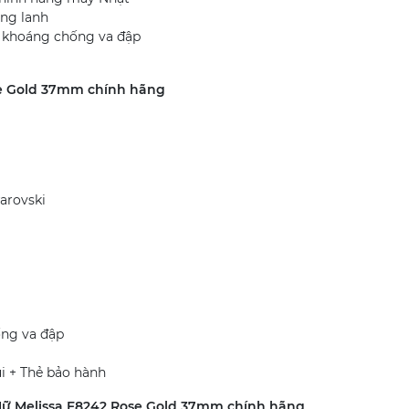
ong lanh
h khoáng chống va đập
se Gold 37mm chính hãng
warovski
ống va đập
i + Thẻ bảo hành
ữ Melissa F8242 Rose Gold 37mm chính hãng