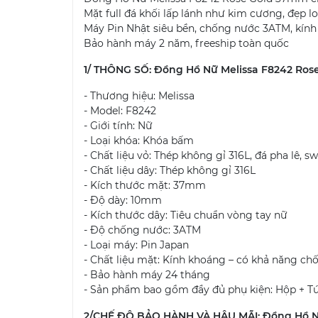
Mặt full đá khối lấp lánh như kim cương, đẹp l
Máy Pin Nhật siêu bền, chống nước 3ATM, kín
Bảo hành máy 2 năm, freeship toàn quốc
1/ THÔNG SỐ: Đồng Hồ Nữ Melissa F8242 Ro
- Thương hiệu: Melissa
- Model: F8242
- Giới tính: Nữ
- Loại khóa: Khóa bấm
- Chất liệu vỏ: Thép không gỉ 316L, đá pha lê, s
- Chất liệu dây: Thép không gỉ 316L
- Kích thước mặt: 37mm
- Độ dày: 10mm
- Kích thước dây: Tiêu chuẩn vòng tay nữ
- Độ chống nước: 3ATM
- Loại máy: Pin Japan
- Chất liệu mặt: Kính khoáng – có khả năng ch
- Bảo hành máy 24 tháng
- Sản phẩm bao gồm đầy đủ phụ kiện: Hộp + Tú
2/CHẾ ĐỘ BẢO HÀNH VÀ HẬU MÃI: Đồng Hồ N