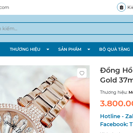
.com
Ki
THƯƠNG HIỆU
SẢN PHẨM
BỘ QUÀ TẶNG
Đồng Hồ 
Gold 37
Thương hiệu:
Me
3.800.
Hotline - Za
Facebook:
T