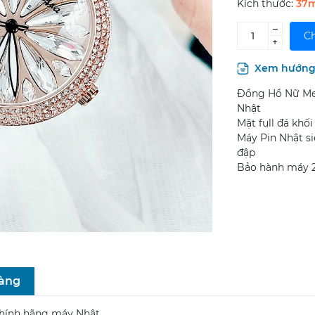
Kích thước:
37
–
Ch
+
Xem hướng 
Đồng Hồ Nữ Me
Nhật
Mặt full đá khố
Máy Pin Nhật s
đập
Bảo hành máy 2
hàng
hính hãng máy Nhật