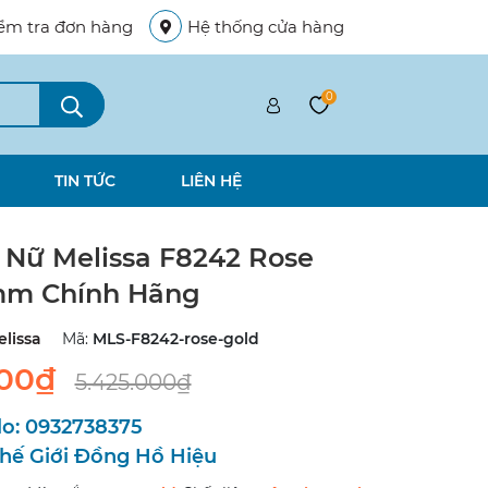
ểm tra đơn hàng
Hệ thống cửa hàng
0
TIN TỨC
LIÊN HỆ
Nữ Melissa F8242 Rose
mm Chính Hãng
lissa
Mã:
MLS-F8242-rose-gold
000₫
5.425.000₫
lo:
0932738375
hế Giới Đồng Hồ Hiệu