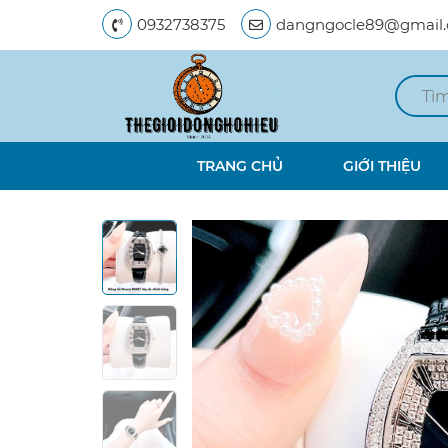
0932738375
dangngocle89@gmail
TRANG CHỦ
GIỚI THIỆU