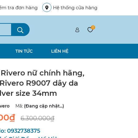
ểm tra đơn hàng
Hệ thống cửa hàng
0
TIN TỨC
LIÊN HỆ
Rivero nữ chính hãng,
Rivero R9007 dây da
ilver size 34mm
vero
Mã:
(Đang cập nhật...)
000₫
6.300.000₫
lo:
0932738375