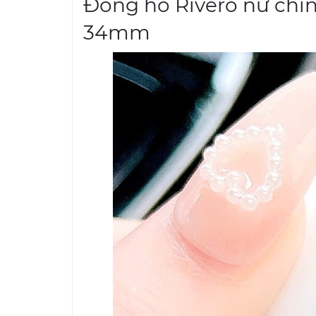
Đồng hồ Rivero nữ chín
34mm