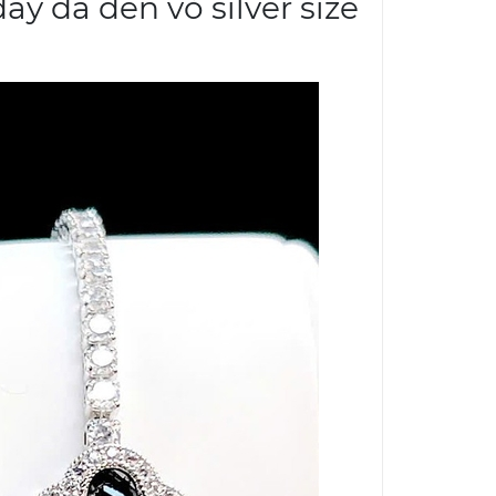
y da đen vỏ silver size