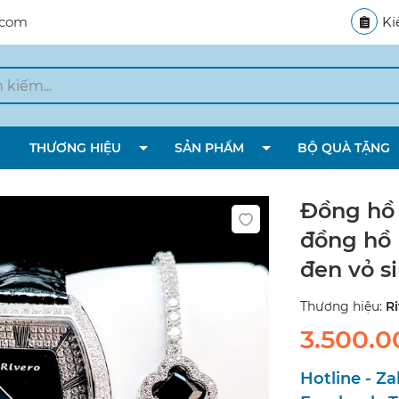
.com
Ki
THƯƠNG HIỆU
SẢN PHẨM
BỘ QUÀ TẶNG
Đồng hồ 
đồng hồ 
đen vỏ s
Thương hiệu:
Ri
3.500.
Hotline - Za