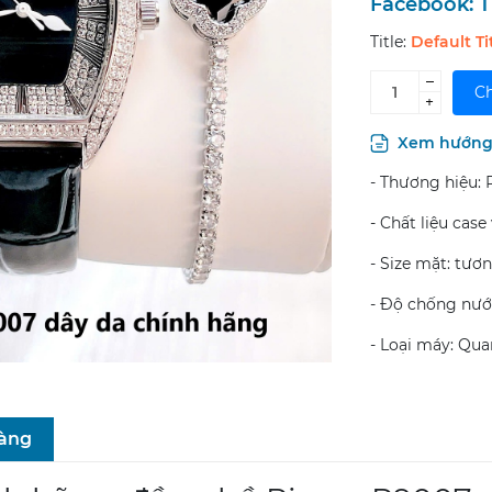
Facebook:
T
Title:
Default Ti
–
Ch
+
Xem hướng 
- Thương hiệu: 
- Chất liệu case
- Size mặt: t
- Độ chống nước
- Loại máy: Qua
hàng