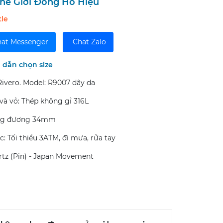
hế Giới Đồng Hồ Hiệu
tle
at Messenger
Chat Zalo
dẫn chọn size
Rivero. Model: R9007 dây da
 và vỏ: Thép không gỉ 316L
ương đương 34mm
: Tối thiểu 3ATM, đi mưa, rửa tay
rtz (Pin) - Japan Movement