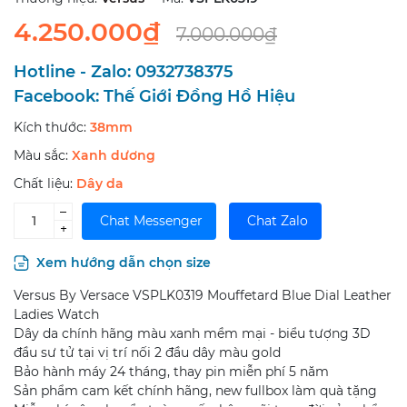
4.250.000₫
7.000.000₫
Hotline - Zalo:
0932738375
Facebook:
Thế Giới Đồng Hồ Hiệu
Kích thước:
38mm
Màu sắc:
Xanh dương
Chất liệu:
Dây da
–
Chat Messenger
Chat Zalo
+
Xem hướng dẫn chọn size
Versus By Versace VSPLK0319 Mouffetard Blue Dial Leather
Ladies Watch
Dây da chính hãng màu xanh mềm mại - biểu tượng 3D
đầu sư tử tại vị trí nối 2 đầu dây màu gold
Bảo hành máy 24 tháng, thay pin miễn phí 5 năm
Sản phẩm cam kết chính hãng, new fullbox làm quà tặng