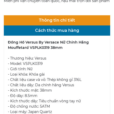
Miễn phí vận chuyển toàn quốc, hậu mãi trọn đời sản phẩm
Thông tin chi tiết
Cách thức mua hàng
Đồng Hồ Versus By Versace Nữ Chính Hãng
Mouffetard VSPLK0319 38mm
- Thương hiệu: Versus
- Model: VSPLK0319
- Giới tính: Nữ
- Loại khóa: Khóa gài
- Chất liệu case và vỏ: Thép không gỉ 316L
- Chất liệu dây: Da chính hãng Versus
- Kích thước mặt: 38mm
- Độ dày: 8.5mm
- Kích thước dây: Tiêu chuẩn vòng tay nữ
- Độ chống nước: 5ATM
- Loại máy: Japan Quartz