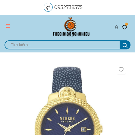
0932738375
0
dangngocle89@gmail.com