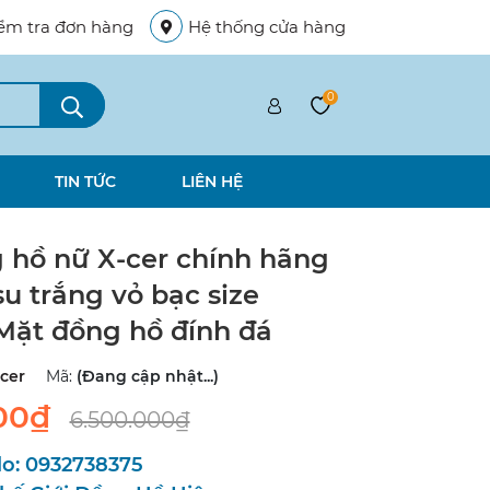
ểm tra đơn hàng
Hệ thống cửa hàng
0
TIN TỨC
LIÊN HỆ
 hồ nữ X-cer chính hãng
su trắng vỏ bạc size
ặt đồng hồ đính đá
cer
Mã:
(Đang cập nhật...)
00₫
6.500.000₫
lo:
0932738375