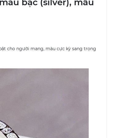
màu bạc (silver), mẫu
i bật cho người mang, màu cực kỳ sang trọng