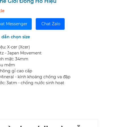
hế Giới Đồng Hồ Hiệu
tle
at Messenger
Chat Zalo
dẫn chọn size
u: X-cer (Xcer)
tz - Japan Movement
nh mặt: 34mm
 su mềm
không gỉ cao cấp
 Mineral - kính khoáng chống va đập
c: 3atm - chống nước sinh hoạt