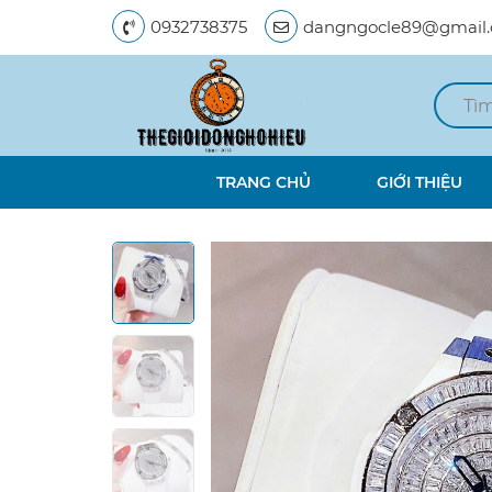
0932738375
dangngocle89@gmail
TRANG CHỦ
GIỚI THIỆU