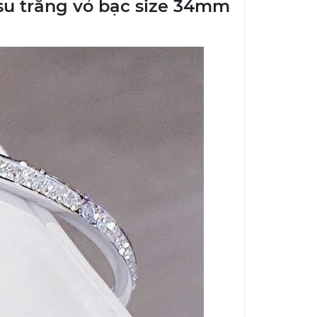
 su trắng vỏ bạc size 34mm