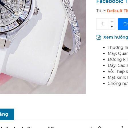
Facebook:
T
Title:
Default Ti
–
Ch
+
Xem hướng 
Thương hiệ
Máy: Quar
Đường kí
Dây: Cao
Vỏ: Thép 
Mặt kính:
Chống nướ
hàng