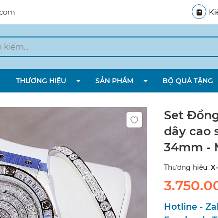
.com
Ki
THƯƠNG HIỆU
SẢN PHẨM
BỘ QUÀ TẶNG
Set Đồng
dây cao 
34mm - M
Thương hiệu:
X-
3.750.0
Hotline - Za