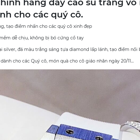
hính hãng dây cao su trắng vỏ 
nh cho các quý cô.
ng, tạo điểm nhấn cho các quý cô xinh đẹp
mềm dễ chịu, không bị bó cứng cổ tay
i silver, đá màu trắng sáng tựa diamond lấp lánh, tạo điểm nổ
dành cho các Quý cô, món quà cho cô giáo nhân ngày 20/11...